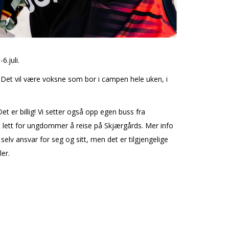
6.juli.
 Det vil være voksne som bor i campen hele uken, i
t er billig! Vi setter også opp egen buss fra
det lett for ungdommer å reise på Skjærgårds. Mer info
elv ansvar for seg og sitt, men det er tilgjengelige
er.
rin.fjose.olsen@skien.kommune.no