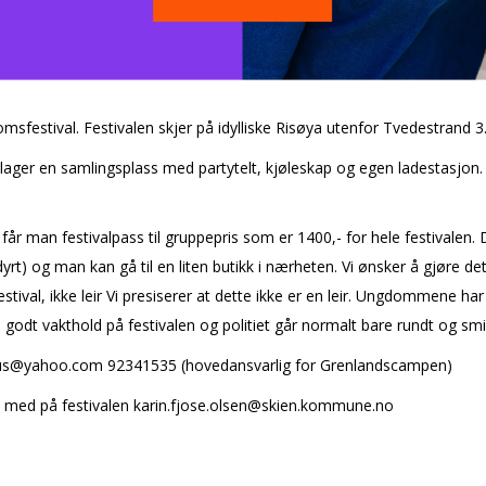
sfestival. Festivalen skjer på idylliske Risøya utenfor Tvedestrand 3.-
 lager en samlingsplass med partytelt, kjøleskap og egen ladestasjon.
 man festivalpass til gruppepris som er 1400,- for hele festivalen. De
 dyrt) og man kan gå til en liten butikk i nærheten. Vi ønsker å gjøre 
al, ikke leir Vi presiserer at dette ikke er en leir. Ungdommene har s
odt vakthold på festivalen og politiet går normalt bare rundt og smil
s@yahoo.com 92341535 (hovedansvarlig for Grenlandscampen)
r Karin Fjose Olsen med på festivalen ka