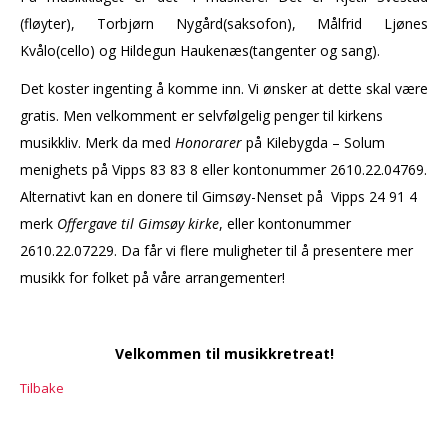
(fløyter), Torbjørn Nygård(saksofon), Målfrid Ljønes
Kvålo(cello) og Hildegun Haukenæs(tangenter og sang).
Det koster ingenting å komme inn. Vi ønsker at dette skal være
gratis. Men velkomment er selvfølgelig penger til kirkens
musikkliv. Merk da med
Honorarer
på Kilebygda – Solum
menighets på Vipps 83 83 8 eller kontonummer 2610.22.04769.
Alternativt kan en donere til Gimsøy-Nenset på Vipps 24 91 4
merk
Offergave til Gimsøy kirke
, eller kontonummer
2610.22.07229. Da får vi flere muligheter til å presentere mer
musikk for folket på våre arrangementer!
Velkommen til musikkretreat!
Tilbake