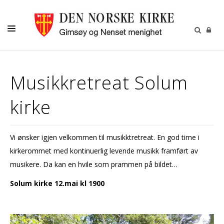
DÅP-VIGSEL-GRAVFERD
Musikkretreat Solum
BARN OG UNGDOM
kirke
VOKSNE
KALENDER
Vi ønsker igjen velkommen til musikktretreat. En god time i
OM OSS
kirkerommet med kontinuerlig levende musikk framført av
MENIGHETSBLADET
musikere. Da kan en hvile som prammen på bildet…
UTLEIE
Solum kirke 12.mai kl 1900