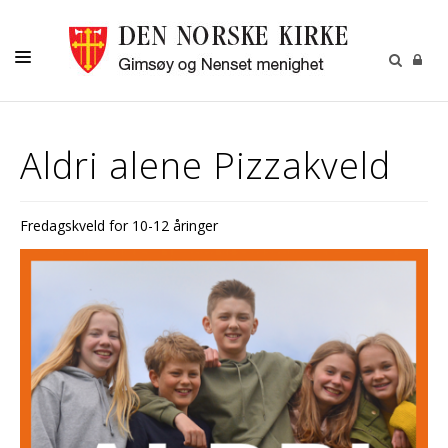
DÅP-VIGSEL-GRAVFERD
Aldri alene Pizzakveld
BARN OG UNGDOM
VOKSNE
Fredagskveld for 10-12 åringer
KALENDER
OM OSS
MENIGHETSBLADET
UTLEIE